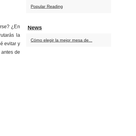
Popular Reading
arse? ¿En
News
utarás la
Cómo elegir la mejor mesa de...
é evitar y
a antes de